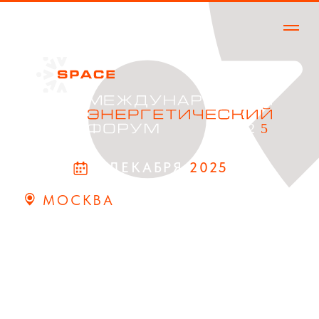
КОНТАКТЫ
9 ДЕКАБРЯ
2025
МОСКВА
ЦЕНТР СОБЫТИЙ РБК
ОРГАНИЗАЦИОННЫЙ КОМИТЕТ
Тел: +7 (495) 283 00 47
E-mail: info@ano-aer.ru
ПРЕСС – ЦЕНТР
Тел: +7 (952) 856 1311
E-mail: pr@ano-aer.ru
АДРЕС
Космодамианская наб. 52, стр. 7